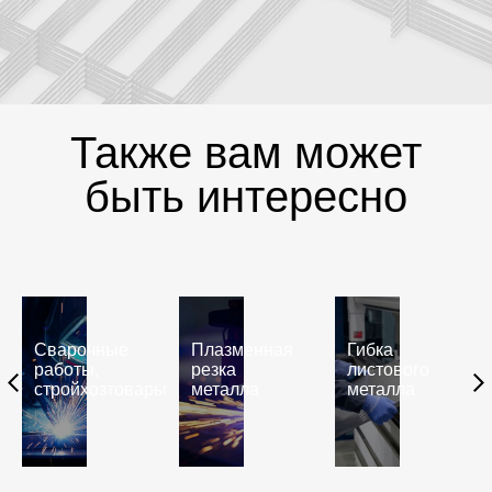
Также вам может
быть интересно
Сварочные
Плазменная
Гибка
работы,
резка
листового
стройхозтовары
металла
металла